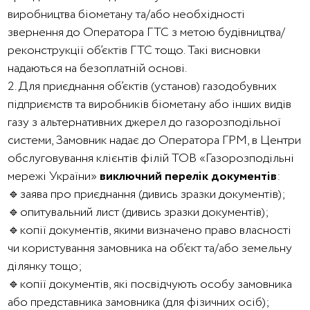
виробництва біометану та/або необхідності
звернення до Оператора ГТС з метою будівництва/
реконструкції об’єктів ГТС тощо. Такі висновки
надаються на безоплатній основі.
2. Для приєднання об’єктів (установ) газодобувних
підприємств та виробників біометану або інших видів
газу з альтернативних джерел до газорозподільної
системи, Замовник надає до Оператора ГРМ, в Центри
обслуговування клієнтів філій ТОВ «Газорозподільні
мережі України»
виключний перелік документів
:
🔹заява про приєднання (дивись зразки документів);
🔹опитувальний лист (дивись зразки документів);
🔹копії документів, якими визначено право власності
чи користування замовника на об’єкт та/або земельну
ділянку тощо
;
🔹копії документів, які посвідчують особу замовника
або представника замовника (для фізичних осіб);