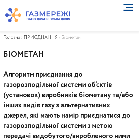
ПРО КОМПАНІЮ
ТЕХНІЧНЕ ОБСЛУГОВУВАННЯ ВБСГ
Головна
›
ПРИЄДНАННЯ
›
Біометан
ВАЖЛИВА ІНФОРМАЦІЯ
КОНТАКТИ
БІОМЕТАН
КАР’ЄРА
ПРИЄДНАННЯ
Алгоритм приєднання до
Біометан
газорозподільної системи об’єктів
КГУ
ОСОБИСТИЙ КАБІНЕТ
(установок) виробників біометану та/або
інших видів газу з альтернативних
джерел, які мають намір приєднатися до
газорозподільної системи з метою
передачі видобутого/виробленого ними