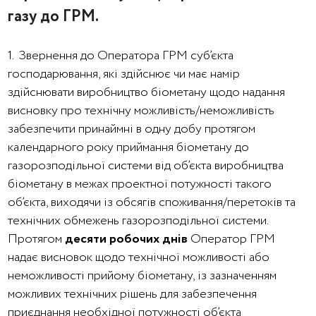
газу до ГРМ.
1. Звернення до Оператора ГРМ суб’єкта
господарювання, які здійснює чи має намір
здійснювати виробництво біометану щодо надання
висновку про технічну можливість/неможливість
забезпечити принаймні в одну добу протягом
календарного року приймання біометану до
газорозподільної системи від об’єкта виробництва
біометану в межах проектної потужності такого
об’єкта, виходячи із обсягів споживання/перетоків та
технічних обмежень газорозподільної системи.
Протягом
десяти робочих днів
Оператор ГРМ
надає висновок щодо технічної можливості або
неможливості прийому біометану, із зазначенням
можливих технічних рішень для забезпечення
приєднання необхідної потужності об’єкта