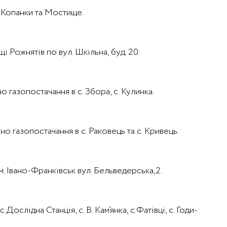
л Копанки та Мостище.
 Рожнятів по вул. Шкільна, буд. 20.
о газопостачання в с. Збора, с. Кулинка.
но газопостачання в с. Раковець та с. Кривець.
м. Івано-Франківськ вул. Бельведерська,2.
ослідна Станція, с. В. Кам’янка, с.Фатівці, с. Годи-