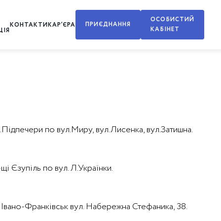
ОСОБИСТИЙ
ПРИЄДНАННЯ
КОНТАКТИ
КАР’ЄРА
КАБІНЕТ
ЦІЯ
с.Підпечери по вул.Миру, вул.Лисенка, вул.Затишна.
щі Єзупіль по вул. Л.Українки.
м. Івано-Франківськ вул. Набережна Стефаника, 38.