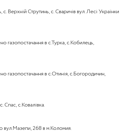
, с. Верхній Струтинь, с. Сваричів вул. Лесі Українки
но газопостачання в с.Турка, с.Кобилець,
ено газопостачання в с.Отинія, с.Богородичин,
. Спас, с.Ковалівка.
по вул.Мазепи, 268 в м.Коломия.