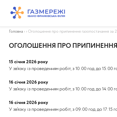
ПРО КОМПАНІЮ
ТЕХНІЧНЕ ОБСЛУГОВУВАННЯ ВБСГ
Головна
›
›
Оголошення про припинення газопостачання за 2
ВАЖЛИВА ІНФОРМАЦІЯ
КОНТАКТИ
ОГОЛОШЕННЯ ПРО ПРИПИНЕННЯ Г
КАР’ЄРА
ПРИЄДНАННЯ
15 січня 2026 року
Біометан
У зв’язку із проведенням робіт, з 10:00 год. до 15:0
КГУ
ОСОБИСТИЙ КАБІНЕТ
16 січня 2026 року
У зв’язку із проведенням робіт, з 10:00 год. до 14:00
16 січня 2026 року
У зв’язку із проведенням робіт, з 09:00 год. до 17:15