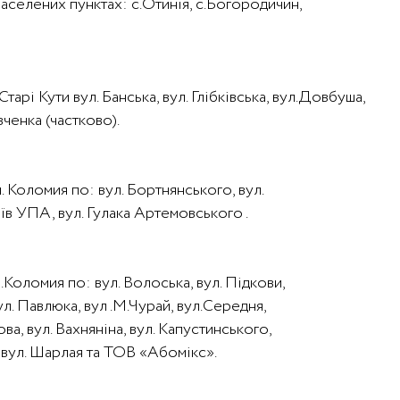
 населених пунктах: с.Отинія, с.Богородичин,
тарі Кути вул. Банська, вул. Глібківська, вул.Довбуша,
вченка (частково).
. Коломия по: вул. Бортнянського, вул.
ерїв УПА, вул. Гулака Артемовського .
м.Коломия по: вул. Волоська, вул. Підкови,
ул. Павлюка, вул .М.Чурай, вул.Середня,
ва, вул. Вахняніна, вул. Капустинського,
), вул. Шарлая та ТОВ «Абомікс».