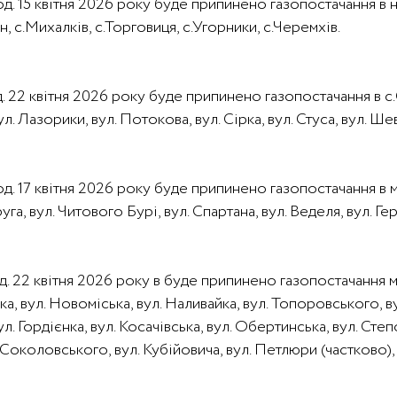
 год. 15 квітня 2026 року буде припинено газопостачання в
н, с.Михалків, с.Торговиця, с.Угорники, с.Черемхів.
д. 22 квітня 2026 року буде припинено газопостачання в с.С
л. Лазорики, вул. Потокова, вул. Сірка, вул. Стуса, вул. Ше
год. 17 квітня 2026 року буде припинено газопостачання в м
га, вул. Читового Бурі, вул. Спартана, вул. Веделя, вул. Г
год. 22 квітня 2026 року в буде припинено газопостачання 
рка, вул. Новоміська, вул. Наливайка, вул. Топоровського, в
. Гордієнка, вул. Косачівська, вул. Обертинська, вул. Степо
рми Соколовського, вул. Кубійовича, вул. Петлюри (частково