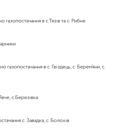
 газопостачання в с.Тязів та с. Рибне.
Сарники.
 газопостачання в с. Гвіздець, с. Берем’яни, с.
вче, с.Березівка.
стачання с. Завадка, с. Болохів