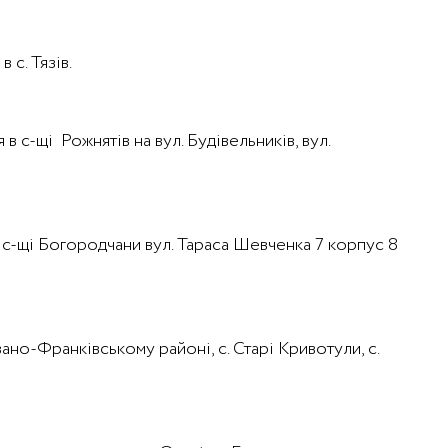
 с. Тязів.
в с-щі Рожнятів на вул. Будівельників, вул.
 в с-щі Богородчани вул. Тараса Шевченка 7 корпус 8
вано-Франківському районі, с. Старі Кривотули, с.